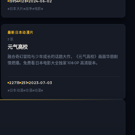
15954
128
2024-06-02
#日本大片#战争#电影#
最新日本动漫片
3 张
元气高校
融合奇幻冒险与少年成长的话题大作，《元气高校》画面华丽剧
情燃爆。免费看日本电影大全独家 1080P 高清版本。
22715
251
2023-07-03
#日本动漫#动漫#动漫#