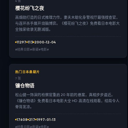
4 张
樱花纷飞之夜
高畑勋打造的日式推理力作，妻夫木聪化身警视厅最强搜查官，
与连环杀手展开烧脑博弈。《樱花纷飞之夜》免费看日本电影大
全独家收录无删减版。
11297
113
2000-12-04
#经典日影#悬疑#电影#
热门日本悬疑片
7 张
镰仓物语
松山健一饰演的检察官重启 20 年前的悬案，真相步步逼近。
《镰仓物语》免费看日本电影大全 HD 高清在线观看，结局令人
脊背发凉。
17608
217
1997-01-13
#经典日影#悬疑#电影#