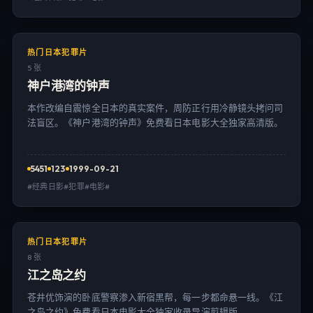
热门日本犯罪片
5 张
神户港湾的钟声
本作改编自震惊全日本的真实案件，周防正行用冷静镜头拷问司
法盲区。《神户港湾的钟声》免费看日本电影大全独家高清版。
5451
123
1999-09-21
#经典日影#犯罪#电影#
热门日本犯罪片
8 张
江之岛之约
苍井优饰演的卧底警察渗入新宿黑帮，每一步都命悬一线。《江
之岛之约》免费看日本电影大全独家收录导演剪辑版。