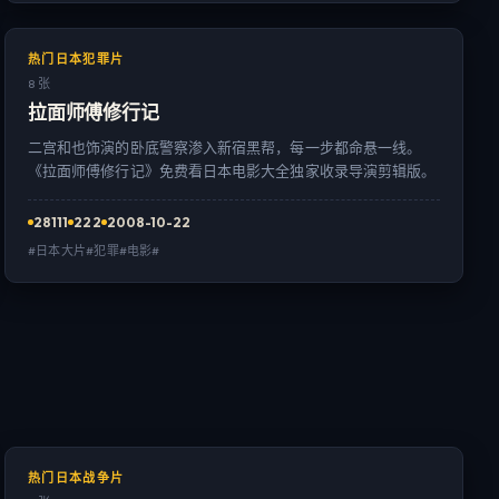
热门日本犯罪片
8 张
拉面师傅修行记
二宫和也饰演的卧底警察渗入新宿黑帮，每一步都命悬一线。
《拉面师傅修行记》免费看日本电影大全独家收录导演剪辑版。
28111
222
2008-10-22
#日本大片#犯罪#电影#
热门日本战争片