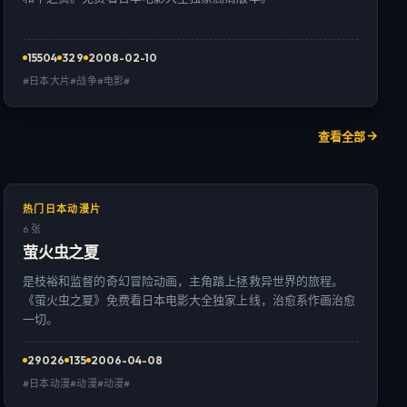
15504
329
2008-02-10
#日本大片#战争#电影#
查看全部
热门日本动漫片
6 张
萤火虫之夏
是枝裕和监督的奇幻冒险动画，主角踏上拯救异世界的旅程。
《萤火虫之夏》免费看日本电影大全独家上线，治愈系作画治愈
一切。
29026
135
2006-04-08
#日本动漫#动漫#动漫#