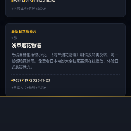
25284
253
2024-08-24
#治愈日剧#喜剧#综艺#
最新日本悬疑片
7 张
浅草烟花物语
改编自畅销推理小说，《浅草烟花物语》剧情反转再反转，每一
帧都暗藏伏笔。免费看日本电影大全独家高清在线播放，体验日
式悬疑魅力。
9659
119
2023-11-23
#日本大片#悬疑#电影#