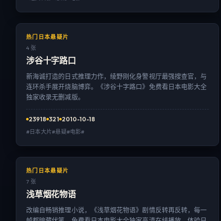
热门日本悬疑片
4 张
涉谷十字路口
新海诚打造的日式推理力作，绫野刚化身警视厅最强搜查官，与
连环杀手展开烧脑博弈。《涉谷十字路口》免费看日本电影大全
独家收录无删减版。
23918
321
2010-10-18
#日本大片#悬疑#电影#
热门日本悬疑片
7 张
浅草烟花物语
改编自畅销推理小说，《浅草烟花物语》剧情反转再反转，每一
帧都暗藏伏笔。免费看日本电影大全独家高清在线播放，体验日