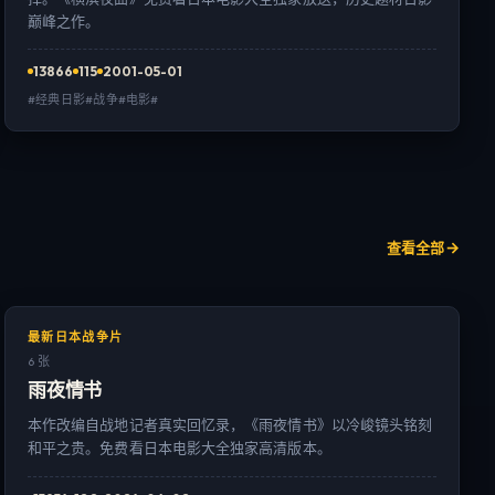
巅峰之作。
13866
115
2001-05-01
#经典日影#战争#电影#
查看全部
最新日本战争片
6 张
雨夜情书
本作改编自战地记者真实回忆录，《雨夜情书》以冷峻镜头铭刻
和平之贵。免费看日本电影大全独家高清版本。