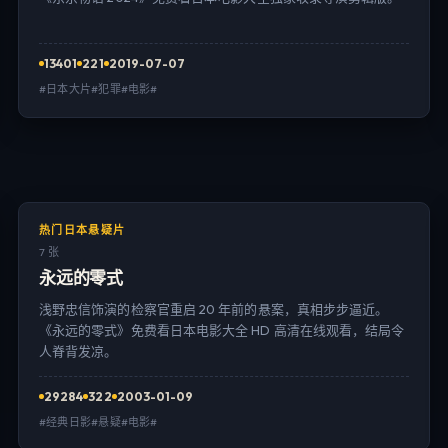
13401
221
2019-07-07
#日本大片#犯罪#电影#
热门日本悬疑片
7 张
永远的零式
浅野忠信饰演的检察官重启 20 年前的悬案，真相步步逼近。
《永远的零式》免费看日本电影大全 HD 高清在线观看，结局令
人脊背发凉。
29284
322
2003-01-09
#经典日影#悬疑#电影#