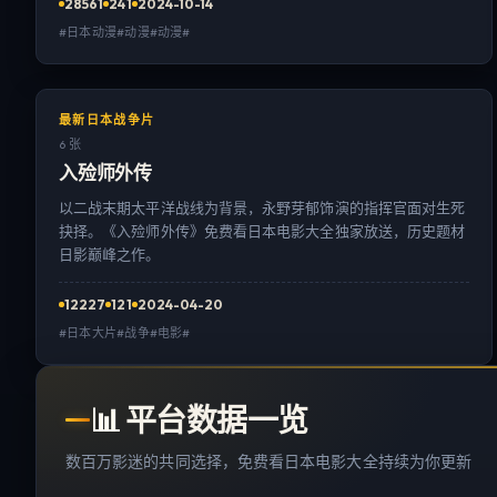
28561
241
2024-10-14
#日本动漫#动漫#动漫#
最新日本战争片
6 张
入殓师外传
以二战末期太平洋战线为背景，永野芽郁饰演的指挥官面对生死
抉择。《入殓师外传》免费看日本电影大全独家放送，历史题材
日影巅峰之作。
12227
121
2024-04-20
#日本大片#战争#电影#
📊
平台数据一览
数百万影迷的共同选择，免费看日本电影大全持续为你更新